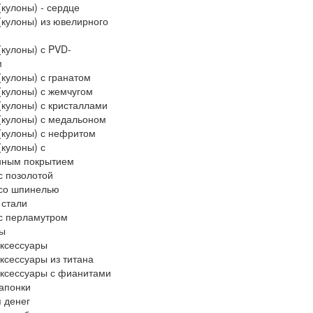
(кулоны) - сердце
(кулоны) из ювелирного
(кулоны) с PVD-
м
(кулоны) с гранатом
(кулоны) с жемчугом
(кулоны) с кристаллами
(кулоны) с медальоном
(кулоны) с нефритом
(кулоны) с
нным покрытием
с позолотой
 со шпинелью
 стали
с перламутром
ры
ксессуары
ксессуары из титана
ксессуары с фианитами
апонки
 денег