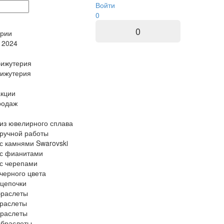
Войти
0
0
ории
 2024
бижутерия
бижутерия
акции
родаж
из ювелирного сплава
ручной работы
с камнями Swarovski
 с фианитами
с черепами
черного цвета
цепочки
браслеты
браслеты
браслеты
 браслеты