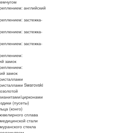
жемчугом
креплением: английский
креплением: застежка-
креплением: застежка-
креплением: застежка-
креплением:
ий замок
креплением:
ий замок
кристаллами
кристаллами Swarovski
позолотой
фианитами/цирконами
оздики (пусеты)
льца (конго)
 ювелирного сплава
 медицинской стали
 муранского стекла
перламутром