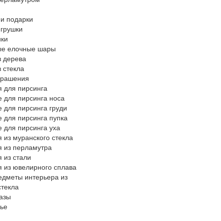
и подарки
грушки
ики
ые елочные шары
з дерева
з стекла
крашения
 для пирсинга
 для пирсинга носа
 для пирсинга груди
 для пирсинга пупка
 для пирсинга уха
 из муранского стекла
 из перламутра
 из стали
 из ювелирного сплава
едметы интерьера из
стекла
азы
ье