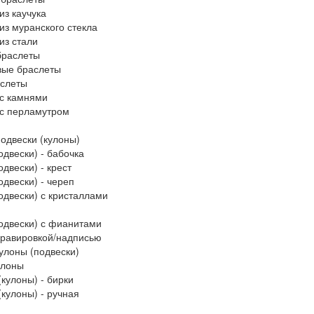
из каучука
из муранского стекла
из стали
браслеты
вые браслеты
слеты
с камнями
с перламутром
одвески (кулоны)
одвески) - бабочка
двески) - крест
одвески) - череп
одвески) с кристаллами
одвески) с фианитами
гравировкой/надписью
улоны (подвески)
улоны
(кулоны) - бирки
(кулоны) - ручная