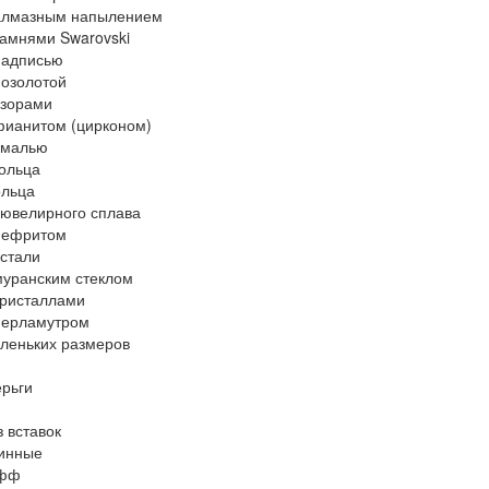
 алмазным напылением
камнями Swarovski
надписью
позолотой
узорами
фианитом (цирконом)
эмалью
ольца
ольца
 ювелирного сплава
нефритом
 стали
муранским стеклом
кристаллами
перламутром
леньких размеров
ерьги
з вставок
линные
афф