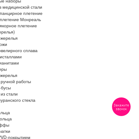
ые наборы
з медицинской стали
 панцирное плетение
 плетение Монреаль
 якорное плетение
ерелья)
ожерелья
кожи
ювелирного сплава
ристаллами
ианитами
еры
ожерелья
 ручной работы
-бусы
из стали
муранского стекла
Закажите
звонок
ольца
ольца
аффы
чатки
PVD-покрытием