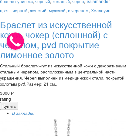
браслет унисекс
,
черный
,
кожаный
,
череп
,
Salamander
цвет - черный
,
женский
,
мужской
,
с черепом
,
Хеллоуин
Браслет из искусственной
кожи, чокер (сплошной) с
черепом, pvd покрытие
лимонное золото
Стильный браслет-жгут из искусственной кожи с декоративным
стальным черепом, расположенным в центральной части
украшения. Череп выполнен из медицинской стали, покрытой
золотым pvd.Размер: 21 см...
3800 Р
rating
Купить
В закладки