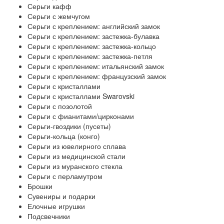
Серьги кафф
Серьги с жемчугом
Серьги с креплением: английский замок
Серьги с креплением: застежка-булавка
Серьги с креплением: застежка-кольцо
Серьги с креплением: застежка-петля
Серьги с креплением: итальянский замок
Серьги с креплением: французский замок
Серьги с кристаллами
Серьги с кристаллами Swarovski
Серьги с позолотой
Серьги с фианитами/цирконами
Серьги-гвоздики (пусеты)
Серьги-кольца (конго)
Серьги из ювелирного сплава
Серьги из медицинской стали
Серьги из муранского стекла
Серьги с перламутром
Брошки
Сувениры и подарки
Елочные игрушки
Подсвечники