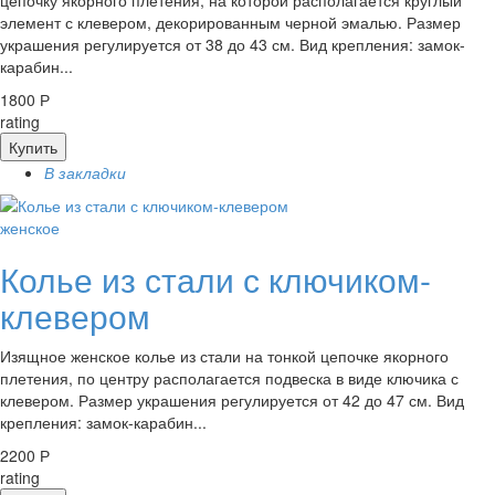
цепочку якорного плетения, на которой располагается круглый
элемент с клевером, декорированным черной эмалью. Размер
украшения регулируется от 38 до 43 см. Вид крепления: замок-
карабин...
1800 Р
rating
Купить
В закладки
женское
Колье из стали с ключиком-
клевером
Изящное женское колье из стали на тонкой цепочке якорного
плетения, по центру располагается подвеска в виде ключика с
клевером. Размер украшения регулируется от 42 до 47 см. Вид
крепления: замок-карабин...
2200 Р
rating