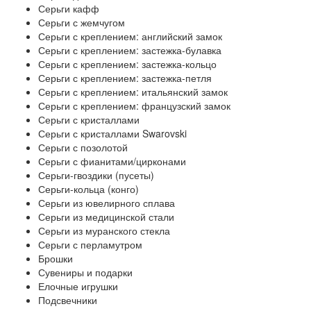
Серьги кафф
Серьги с жемчугом
Серьги с креплением: английский замок
Серьги с креплением: застежка-булавка
Серьги с креплением: застежка-кольцо
Серьги с креплением: застежка-петля
Серьги с креплением: итальянский замок
Серьги с креплением: французский замок
Серьги с кристаллами
Серьги с кристаллами Swarovski
Серьги с позолотой
Серьги с фианитами/цирконами
Серьги-гвоздики (пусеты)
Серьги-кольца (конго)
Серьги из ювелирного сплава
Серьги из медицинской стали
Серьги из муранского стекла
Серьги с перламутром
Брошки
Сувениры и подарки
Елочные игрушки
Подсвечники