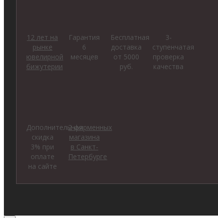
12 лет на
Гарантия
Бесплатная
3-
рынке
6
доставка
ступенчатая
ювелирной
месяцев
от 5000
проверка
бижутерии
руб.
качества
Дополнительная
2 фирменных
скидка
магазина
3% при
в Санкт-
оплате
Петербурге
на сайте