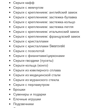
Серьги кафф
Серьги с жемчугом
Серьги с креплением: английский замок
Серьги с креплением: застежка-булавка
Серьги с креплением: застежка-кольцо
Серьги с креплением: застежка-петля
Серьги с креплением: итальянский замок
Серьги с креплением: французский замок
Серьги с кристаллами
Серьги с кристаллами Swarovski
Серьги с позолотой
Серьги с фианитами/цирконами
Серьги-гвоздики (пусеты)
Серьги-кольца (конго)
Серьги из ювелирного сплава
Серьги из медицинской стали
Серьги из муранского стекла
Серьги с перламутром
Брошки
Сувениры и подарки
Елочные игрушки
Подсвечники