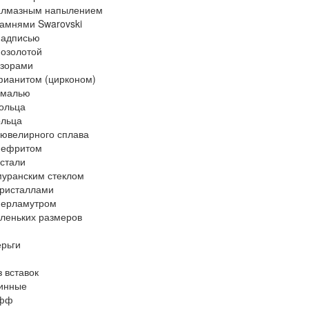
 алмазным напылением
камнями Swarovski
надписью
позолотой
узорами
фианитом (цирконом)
эмалью
ольца
ольца
 ювелирного сплава
нефритом
 стали
муранским стеклом
кристаллами
перламутром
леньких размеров
ерьги
з вставок
линные
афф