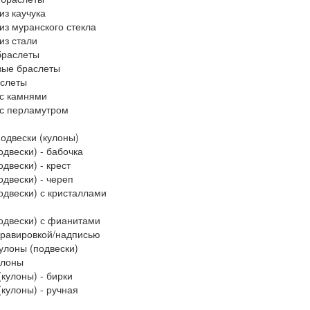
из каучука
из муранского стекла
из стали
браслеты
вые браслеты
слеты
с камнями
с перламутром
одвески (кулоны)
одвески) - бабочка
двески) - крест
одвески) - череп
одвески) с кристаллами
одвески) с фианитами
гравировкой/надписью
улоны (подвески)
улоны
(кулоны) - бирки
(кулоны) - ручная