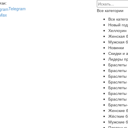
язи:
Telegram
Все категории
Max
Все катег
Новый год
Хеллоуин
Женская 
Мужская 
Новинки
Скидки и 
Лидеры п
Браслеты
Браслеты 
Браслеты 
Браслеты 
Браслеты
Браслеты 
Браслеты 
Браслеты-
Женские 
Жёсткие 
Мужские 
Плетеные