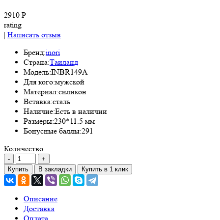
2910 Р
rating
|
Написать отзыв
Бренд:
inori
Страна:
Таиланд
Модель:
INBR149A
Для кого:
мужской
Материал:
силикон
Вставка:
сталь
Наличие:
Есть в наличии
Размеры:
230*11.5 мм
Бонусные баллы:
291
Количество
Купить
В закладки
Купить в 1 клик
Описание
Доставка
Оплата