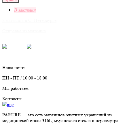
В закладки
2 магазина в С.-Петербурге
Отправка из магазина
Для связи:
Telegram
Max
info@parure.spb.ru
Наша почта
ПН - ПТ / 10:00 - 18:00
Мы работаем
Контакты
PARURE
— это сеть магазинов элитных украшений из
медицинской стали 316L, муранского стекла и перламутра.