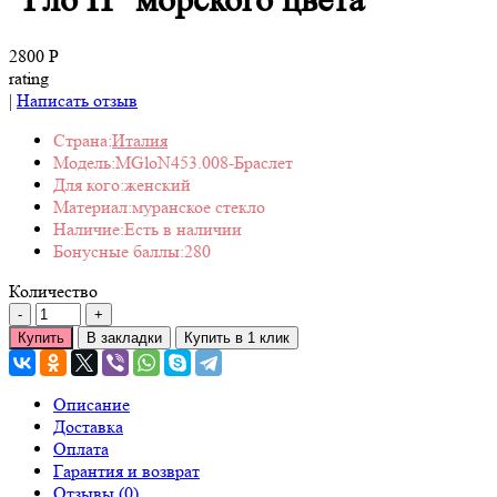
"Гло Н" морского цвета
2800 Р
rating
|
Написать отзыв
Страна:
Италия
Модель:
MGloN453.008-Браслет
Для кого:
женский
Материал:
муранское стекло
Наличие:
Есть в наличии
Бонусные баллы:
280
Количество
Купить
В закладки
Купить в 1 клик
Описание
Доставка
Оплата
Гарантия и возврат
Отзывы (0)